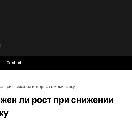
d
Contacts
ст при снижении интереса к мем-рынку
ожен ли рост при снижении
ку