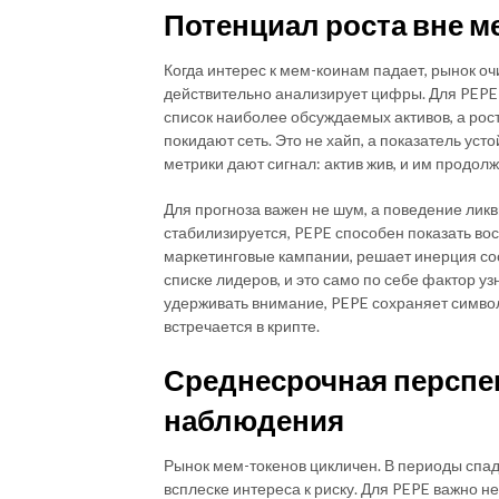
Потенциал роста вне м
Когда интерес к мем-коинам падает, рынок оч
действительно анализирует цифры. Для PEPE э
список наиболее обсуждаемых активов, а рост
покидают сеть. Это не хайп, а показатель уст
метрики дают сигнал: актив жив, и им продол
Для прогноза важен не шум, а поведение ликв
стабилизируется, PEPE способен показать во
маркетинговые кампании, решает инерция со
списке лидеров, и это само по себе фактор у
удерживать внимание, PEPE сохраняет симво
встречается в крипте.
Среднесрочная перспек
наблюдения
Рынок мем-токенов цикличен. В периоды спад
всплеске интереса к риску. Для PEPE важно н