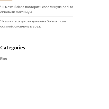
Чи може Solana повторити своє минуле ралі та
обновити максимум
Як зміниться цінова динаміка Solana після
останніх оновлень мережі
Categories
Blog