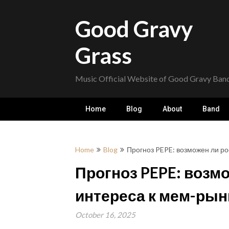
Skip
to
Good Gravy
content
Grass
Music Official Website of Good Gravy Ban
Home
Blog
About
Band
Home
Blog
Прогноз PEPE: возможен ли ро
Прогноз PEPE: возм
интереса к мем-рын
October 16, 2025