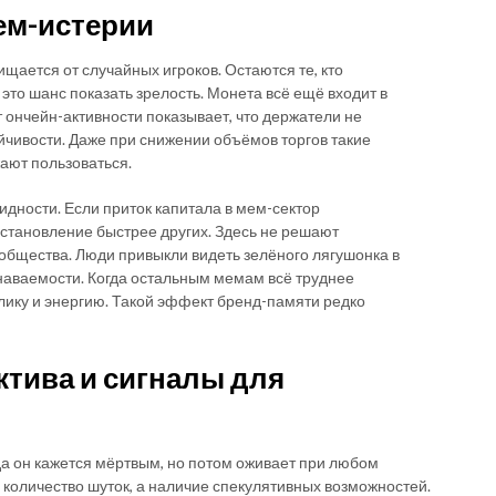
ем-истерии
ищается от случайных игроков. Остаются те, кто
то шанс показать зрелость. Монета всё ещё входит в
 ончейн-активности показывает, что держатели не
ойчивости. Даже при снижении объёмов торгов такие
жают пользоваться.
идности. Если приток капитала в мем-сектор
сстановление быстрее других. Здесь не решают
общества. Люди привыкли видеть зелёного лягушонка в
знаваемости. Когда остальным мемам всё труднее
лику и энергию. Такой эффект бренд-памяти редко
тива и сигналы для
а он кажется мёртвым, но потом оживает при любом
е количество шуток, а наличие спекулятивных возможностей.