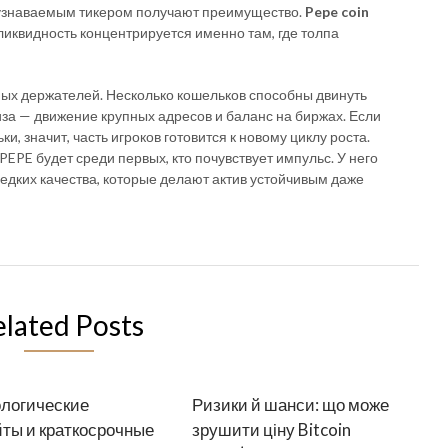
с узнаваемым тикером получают преимущество.
Pepe coin
ликвидность концентрируется именно там, где толпа
ных держателей. Несколько кошельков способны двинуть
за — движение крупных адресов и баланс на биржах. Если
, значит, часть игроков готовится к новому циклу роста.
 PEPE будет среди первых, кто почувствует импульс. У него
редких качества, которые делают актив устойчивым даже
elated Posts
логические
Ризики й шанси: що може
ты и краткосрочные
зрушити ціну Bitcoin