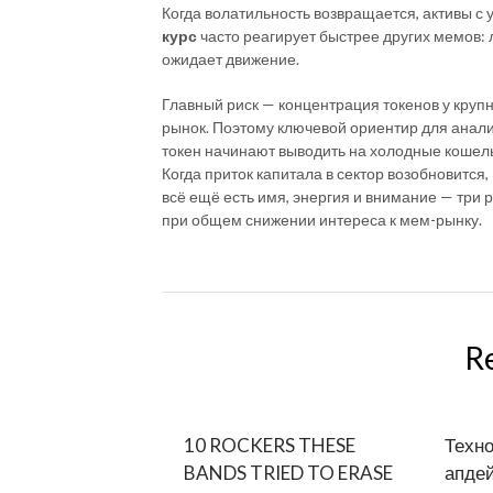
Когда волатильность возвращается, активы 
курс
часто реагирует быстрее других мемов: 
ожидает движение.
Главный риск — концентрация токенов у круп
рынок. Поэтому ключевой ориентир для анали
токен начинают выводить на холодные кошельки
Когда приток капитала в сектор возобновится,
всё ещё есть имя, энергия и внимание — три 
при общем снижении интереса к мем-рынку.
R
10 ROCKERS THESE
Техно
BANDS TRIED TO ERASE
апдей