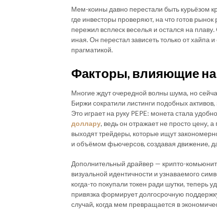
Мем-коины давно перестали быть курьёзом к
где инвесторы проверяют, на что готов рынок
пережил всплеск веселья и остался на плаву.
иная. Он перестал зависеть только от хайпа 
прагматикой.
Факторы, влияющие на 
Многие ждут очередной волны шума, но сейчас
Биржи сократили листинги подобных активов,
Это играет на руку PEPE: монета стала удоб
доллару
, ведь он отражает не просто цену, а
выходят трейдеры, которые ищут закономерно
и объёмом фьючерсов, создавая движение, да
Дополнительный драйвер — крипто-комьюнити.
визуальной идентичности и узнаваемого симв
когда-то покупали токен ради шутки, теперь 
привязка формирует долгосрочную поддержку,
случай, когда мем превращается в экономиче