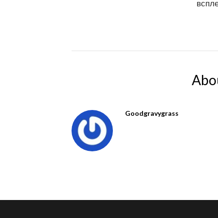
вспле
Abo
Goodgravygrass