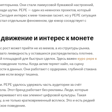
рипторынка. Они стали лакмусовой бумажкой настроений,
 ради шутки. PEPE — один из немногих проектов, который
 Сегодня интерес к мем-токенам гаснет, но у PEPE ситуация
и стал отдельным феноменом, где юмор соседствует с
движение и интерес к монете
 рост может прийти не из мемов, а из структуры рынка.
 зато ликвидность у оставшихся распределилась плотнее.
ной площадкой для быстрых сделок. Здесь важен
курс pepe к
 поведение толпы. Когда актив теряет хайп, на сцену
сти в данных. Они работают с ордерами, глубиной стакана
же если вокруг тишина.
 PEPE удалось удержать часть аудитории за счёт
ола. Этот бренд работает без рекламы. Люди, которые
удерживают его как элемент цифровой культуры. Такая
 а не только кратковременный всплеск. Это и есть редкий
ское поведение.